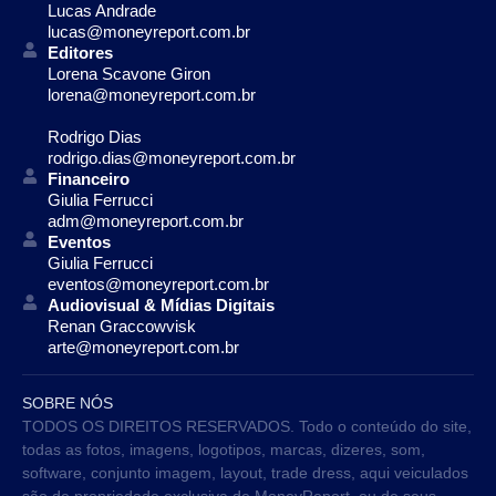
Lucas Andrade
lucas@moneyreport.com.br
Editores
Lorena Scavone Giron
lorena@moneyreport.com.br
Rodrigo Dias
rodrigo.dias@moneyreport.com.br
Financeiro
Giulia Ferrucci
adm@moneyreport.com.br
Eventos
Giulia Ferrucci
eventos@moneyreport.com.br
Audiovisual & Mídias Digitais
Renan Graccowvisk
arte@moneyreport.com.br
SOBRE NÓS
TODOS OS DIREITOS RESERVADOS. Todo o conteúdo do site,
todas as fotos, imagens, logotipos, marcas, dizeres, som,
software, conjunto imagem, layout, trade dress, aqui veiculados