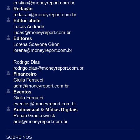
cristina@moneyreport.com.br
Redação
redacao@moneyreport.com.br
Editor-chefe
Lucas Andrade
lucas@moneyreport.com.br
Editores
Lorena Scavone Giron
lorena@moneyreport.com.br
Rodrigo Dias
rodrigo.dias@moneyreport.com.br
Financeiro
Giulia Ferrucci
adm@moneyreport.com.br
Eventos
Giulia Ferrucci
eventos@moneyreport.com.br
Audiovisual & Mídias Digitais
Renan Graccowvisk
arte@moneyreport.com.br
SOBRE NÓS