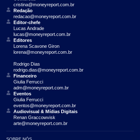
cristina@moneyreport.com.br
Redação
redacao@moneyreport.com.br
Editor-chefe
Lucas Andrade
lucas@moneyreport.com.br
Editores
Lorena Scavone Giron
lorena@moneyreport.com.br
Rodrigo Dias
rodrigo.dias@moneyreport.com.br
Financeiro
Giulia Ferrucci
adm@moneyreport.com.br
Eventos
Giulia Ferrucci
eventos@moneyreport.com.br
Audiovisual & Mídias Digitais
Renan Graccowvisk
arte@moneyreport.com.br
SOBRE NÓS