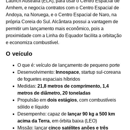
Launch Australia (ELA), para usar o Centro Espacial de
Arnhem, e negocia contratos com o Centro Espacial de
Andoya, na Noruega, e o Centro Espacial de Naro, na
própria Coreia do Sul. Alcântara possui a vantagem de
permitir um lançamento mais econômico, pois a
proximidade com a Linha do Equador facilita a orbitação
e economiza combustível.
O veículo
O que é: veículo de lançamento de pequeno porte
Desenvolvimento:
Innospace
, startup sul-coreana
de foguetes espaciais híbridos
Medidas:
21,8 metros de comprimento, 1,4
metros de diâmetro, 20 toneladas
Propulsão em
dois estágios
, com combustíveis
sólido e líquido
Desempenho: capaz de
lançar 90 kg a 500 km
acima da Terra
, em órbita baixa (LEO)
Missão:
lançar
cinco satélites anões e três