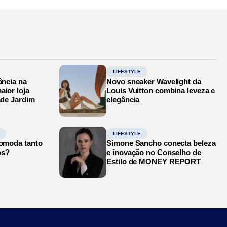
LIFESTYLE
ância na
Novo sneaker Wavelight da
aior loja
Louis Vuitton combina leveza e
ade Jardim
elegância
LIFESTYLE
comoda tanto
Simone Sancho conecta beleza
os?
e inovação no Conselho de
Estilo de MONEY REPORT