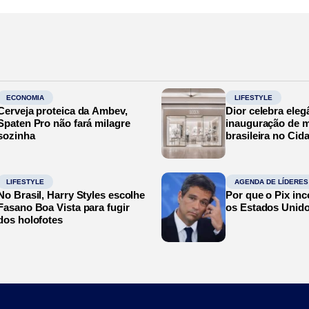
ECONOMIA
LIFESTYLE
Cerveja proteica da Ambev,
Dior celebra eleg
Spaten Pro não fará milagre
inauguração de m
sozinha
brasileira no Cid
LIFESTYLE
AGENDA DE LÍDERES
No Brasil, Harry Styles escolhe
Por que o Pix in
Fasano Boa Vista para fugir
os Estados Unid
dos holofotes