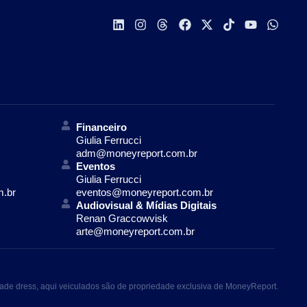
Financeiro
Giulia Ferrucci
adm@moneyreport.com.br
Eventos
Giulia Ferrucci
m.br
eventos@moneyreport.com.br
Audiovisual & Mídias Digitais
Renan Graccowvisk
arte@moneyreport.com.br
ade dress, aqui veiculados são de propriedade exclusiva de MoneyReport.