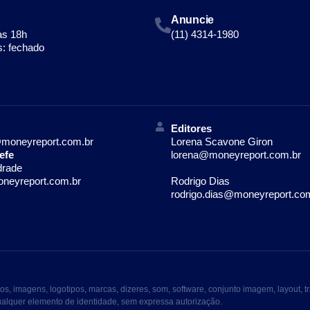
Anuncie
às 18h
(11) 4314-1980
: fechado
Editores
moneyreport.com.br
Lorena Scavone Giron
efe
lorena@moneyreport.com.br
drade
neyreport.com.br
Rodrigo Dias
rodrigo.dias@moneyreport.co
imagens, logotipos, marcas, dizeres, som, software, conjunto imagem, layout, tr
qualquer elemento de identidade, sem expressa autorização.