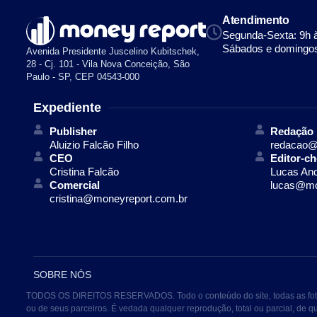
Atendimento
Segunda-Sexta: 9h 
Sábados e domingos
Avenida Presidente Juscelino Kubitschek,
28 - Cj. 101 - Vila Nova Conceição, São
Paulo - SP, CEP 04543-000
Expediente
Publisher
Redação
Aluizio Falcão Filho
redacao@
CEO
Editor-ch
Cristina Falcão
Lucas An
Comercial
lucas@mo
cristina@moneyreport.com.br
SOBRE NÓS
TODOS OS DIREITOS RESERVADOS. Todo o conteúdo do site, todas as fotos, 
ou de seus parceiros. É vedada qualquer reprodução, total ou parcial, de 