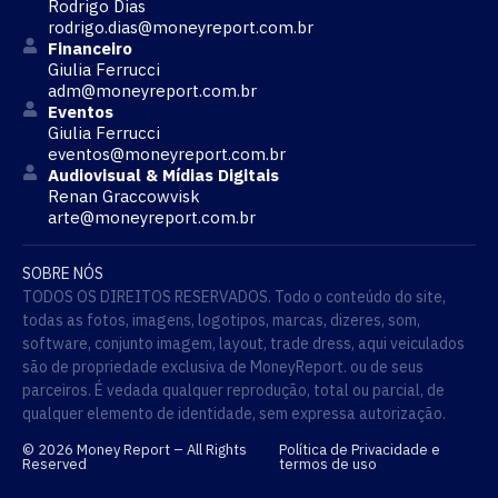
Rodrigo Dias
rodrigo.dias@moneyreport.com.br
Financeiro
Giulia Ferrucci
adm@moneyreport.com.br
Eventos
Giulia Ferrucci
eventos@moneyreport.com.br
Audiovisual & Mídias Digitais
Renan Graccowvisk
arte@moneyreport.com.br
SOBRE NÓS
TODOS OS DIREITOS RESERVADOS. Todo o conteúdo do site,
todas as fotos, imagens, logotipos, marcas, dizeres, som,
software, conjunto imagem, layout, trade dress, aqui veiculados
são de propriedade exclusiva de MoneyReport. ou de seus
parceiros. É vedada qualquer reprodução, total ou parcial, de
qualquer elemento de identidade, sem expressa autorização.
© 2026 Money Report – All Rights
Política de Privacidade e
Reserved
termos de uso