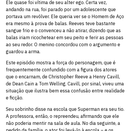
Ele quase foi vítima de seu alter ego. Certa vez,
andando na rua, foi parado por um adolescente que
portava um revólver. Ele queria ver se o Homem de Aço
era mesmo à prova de balas. Reeves teve bastante
sangue frio e o convenceu a não atirar, dizendo que as
balas iriam ricochetear em seu peito e ferir as pessoas
ao seu redor. O menino concordou com o argumento e
guardou a arma.
Este episódio mostra a força do personagem, que é
frequentemente confundido com a figura dos atores
que o encarnam, de Christopher Reeve a Henry Cavill,
de Dean Cain a Tom Welling. Cavill, por sinal, viveu uma
situação que ilustra bem essa confusão entre realidade
e ficção.
Seu sobrinho disse na escola que Superman era seu tio.
A professora, então, o repreendeu, afirmando que ele
não poderia mentir na sala de aula. No dia seguinte, a
pedido da família, o ator foi levá-lo à escola – e os