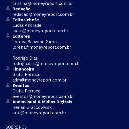
cristina@moneyreport.com.br
Redação
redacao@moneyreport.com.br
Editor-chefe
Lucas Andrade
lucas@moneyreport.com.br
Editores
Lorena Scavone Giron
lorena@moneyreport.com.br
Rodrigo Dias
rodrigo.dias@moneyreport.com.br
Financeiro
Giulia Ferrucci
adm@moneyreport.com.br
Eventos
Giulia Ferrucci
eventos@moneyreport.com.br
Audiovisual & Mídias Digitais
Renan Graccowvisk
arte@moneyreport.com.br
SOBRE NÓS