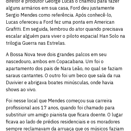
diretor e produtor George Lucas o chamou para fazer
alguns armários em sua casa, Ford deu justamente
Sergio Mendes como referência. Após conhecê-lo,
Lucas ofereceu a Ford fez uma ponta em American
Grafitti. Em seguida, lembrou do ator quando precisava
escalar alguém para viver o piloto espacial Han Solo na
trilogia Guerra nas Estrelas.
A Bossa Nova teve dois grandes palcos em seu
nascedouro, ambos em Copacabana. Um foi o
apartamento dos pais de Nara Leão, no qual se faziam
saraus cantantes. O outro foi um beco que saía da rua
Duvivier e abrigava boates minúsculas, onde havia
shows ao vivo.
Foi nesse local que Mendes começou sua carreira
profissional aos 17 anos, quando foi chamado para
substituir um amigo pianista que ficara doente. O lugar
ficava ao lado de prédios residenciais e os moradores
sempre reclamavam da arruaça que os músicos faziam