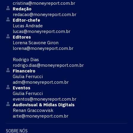
cristina@moneyreport.com.br
Redação
redacao@moneyreport.com.br
Editor-chefe
Lucas Andrade
lucas@moneyreport.com.br
Editores
Lorena Scavone Giron
lorena@moneyreport.com.br
Rodrigo Dias
rodrigo.dias@moneyreport.com.br
Financeiro
Giulia Ferrucci
adm@moneyreport.com.br
Eventos
Giulia Ferrucci
eventos@moneyreport.com.br
Audiovisual & Mídias Digitais
Renan Graccowvisk
arte@moneyreport.com.br
SOBRE NÓS