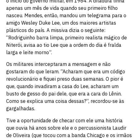
o início do governo militar, em 1964. A ditadura tinha
apenas um mês de vida quando seu primeiro filho
nasceu. Mendes, então, mandou um telegrama para o
amigo Wesley Duke Lee, um dos maiores artistas
plásticos do país. A missiva dizia o seguinte:
“Rodriguinho barra limpa, primeiro realista mágico de
Niterói, avisa ao tio Lee que a ordem do dia é fralda
larga e leite morno”.
Os militares interceptaram a mensagem e não
gostaram do que leram. “Acharam que era um código
revolucionário e fiquei preso duas semanas. O pior é
que, quando invadiram a casa do Lee, acharam um
busto de gesso do pai dele, que era a cara do Lênin.
Como se explica uma coisa dessas?”, recordou-se às
gargalhadas.
Tive a oportunidade de checar com ele uma história
que ouvia há anos sobre ele e o percussionista Laudir
de Oliveira (que tocou com a banda Chicago e os irmãos