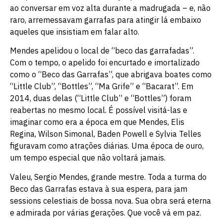
ao conversar em voz alta durante a madrugada – e, não
raro, arremessavam garrafas para atingir lá embaixo
aqueles que insistiam em falar alto.
Mendes apelidou o local de “beco das garrafadas”.
Com o tempo, o apelido foi encurtado e imortalizado
como o “Beco das Garrafas”, que abrigava boates como
“Little Club”, “Bottles”, “Ma Grife” e “Bacarat”. Em
2014, duas delas (“Little Club” e “Bottles”) foram
reabertas no mesmo local. É possível visitá-las e
imaginar como era a época em que Mendes, Elis
Regina, Wilson Simonal, Baden Powell e Sylvia Telles
figuravam como atrações diárias. Uma época de ouro,
um tempo especial que não voltará jamais.
Valeu, Sergio Mendes, grande mestre. Toda a turma do
Beco das Garrafas estava à sua espera, para jam
sessions celestiais de bossa nova. Sua obra será eterna
e admirada por várias gerações. Que você vá em paz.