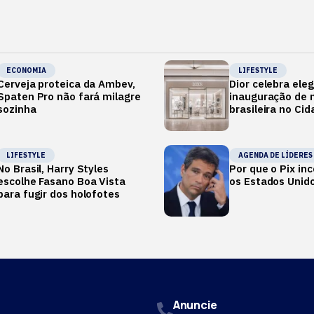
ECONOMIA
LIFESTYLE
Cerveja proteica da Ambev,
Dior celebra ele
Spaten Pro não fará milagre
inauguração de m
sozinha
brasileira no Ci
LIFESTYLE
AGENDA DE LÍDERES
No Brasil, Harry Styles
Por que o Pix i
escolhe Fasano Boa Vista
os Estados Unid
para fugir dos holofotes
Anuncie