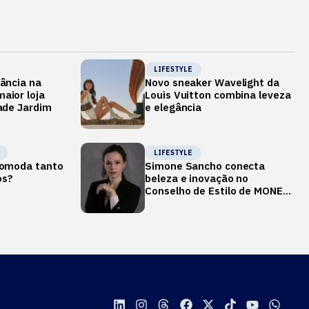
LIFESTYLE
gância na
Novo sneaker Wavelight da
aior loja
Louis Vuitton combina leveza
dade Jardim
e elegância
LIFESTYLE
ncomoda tanto
Simone Sancho conecta
os?
beleza e inovação no
Conselho de Estilo de MONEY
REPORT