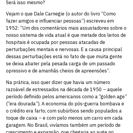
Será isso mesmo?
Vejam o que Dale Carnegie (o autor do livro “Como
fazer amigos e influenciar pessoas”) escreveu em
1952: “Um dos comentários mais assustadores sobre o
nosso sistema de vida atual é que metade dos leitos de
hospitais é ocupada por pessoas atacadas de
perturbações mentais e nervosas. E a causa principal
dessas perturbações está no fato de que muita gente
se deixa abater pela pesada carga de um passado
opressivo e de amanhãs cheios de apreensões”.
Na prática, isso quer dizer que havia um número
razoável de estressados na década de 1950 – aquele
período definido pelos americanos como a “golden age”
(“era dourada”). A economia do pós-guerra bombava e
o crédito era farto, com subúrbios sendo populados a
toque de caixa – e com pelo menos um carro em cada
garagem. No Brasil, vivíamos também um período de
crescimento e expansão, que chegaria ao auge no