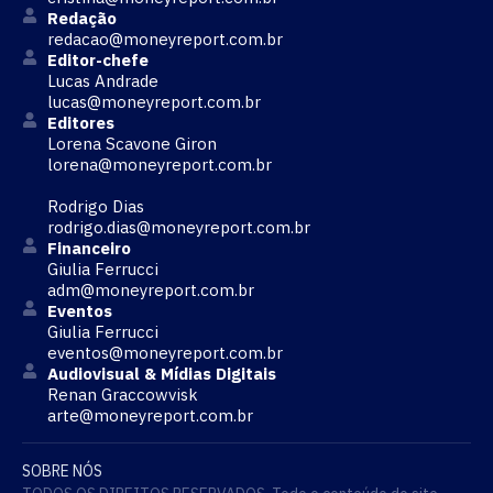
Redação
redacao@moneyreport.com.br
Editor-chefe
Lucas Andrade
lucas@moneyreport.com.br
Editores
Lorena Scavone Giron
lorena@moneyreport.com.br
Rodrigo Dias
rodrigo.dias@moneyreport.com.br
Financeiro
Giulia Ferrucci
adm@moneyreport.com.br
Eventos
Giulia Ferrucci
eventos@moneyreport.com.br
Audiovisual & Mídias Digitais
Renan Graccowvisk
arte@moneyreport.com.br
SOBRE NÓS