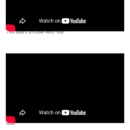
This Guy’s In Love With You
Rise