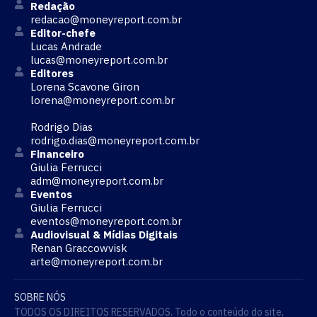
Redação
redacao@moneyreport.com.br
Editor-chefe
Lucas Andrade
lucas@moneyreport.com.br
Editores
Lorena Scavone Giron
lorena@moneyreport.com.br
Rodrigo Dias
rodrigo.dias@moneyreport.com.br
Financeiro
Giulia Ferrucci
adm@moneyreport.com.br
Eventos
Giulia Ferrucci
eventos@moneyreport.com.br
Audiovisual & Mídias Digitais
Renan Graccowvisk
arte@moneyreport.com.br
SOBRE NÓS
TODOS OS DIREITOS RESERVADOS. Todo o conteúdo do site,