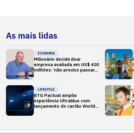
As mais lidas
ECONOMIA
Milionário decide doar
empresa avaliada em US$ 400
milhões: ‘não preciso passar o
verão no Mediterrâneo’
LIFESTYLE
BTG Pactual amplia
experiência Ultrablue com
lançamento do cartão World
Legend