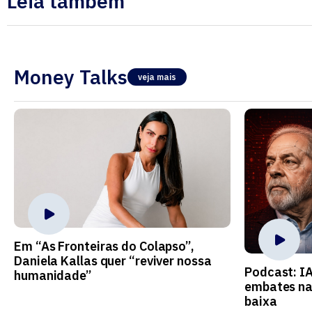
Leia também
Money Talks
veja mais
Em “As Fronteiras do Colapso”,
Daniela Kallas quer “reviver nossa
Podcast: I
humanidade”
embates na
baixa