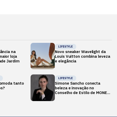
LIFESTYLE
gância na
Novo sneaker Wavelight da
aior loja
Louis Vuitton combina leveza
dade Jardim
e elegância
LIFESTYLE
ncomoda tanto
Simone Sancho conecta
os?
beleza e inovação no
Conselho de Estilo de MONEY
REPORT