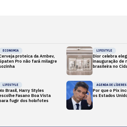
ECONOMIA
LIFESTYLE
Cerveja proteica da Ambev,
Dior celebra ele
Spaten Pro não fará milagre
inauguração de m
sozinha
brasileira no Ci
LIFESTYLE
AGENDA DE LÍDERES
No Brasil, Harry Styles
Por que o Pix i
escolhe Fasano Boa Vista
os Estados Unid
para fugir dos holofotes