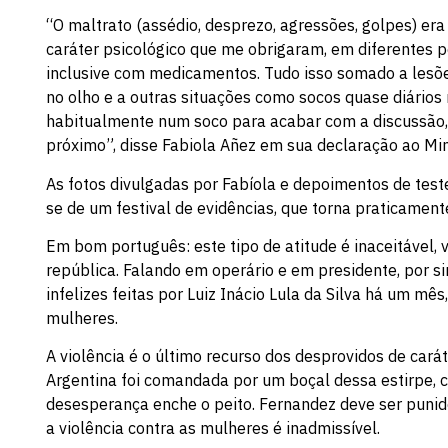
“O maltrato (assédio, desprezo, agressões, golpes) er
caráter psicológico que me obrigaram, em diferentes p
inclusive com medicamentos. Tudo isso somado a lesõe
no olho e a outras situações como socos quase diários
habitualmente num soco para acabar com a discussão, 
próximo”, disse Fabiola Añez em sua declaração ao Mini
As fotos divulgadas por Fabíola e depoimentos de tes
se de um festival de evidências, que torna praticament
Em bom português: este tipo de atitude é inaceitável,
república. Falando em operário e em presidente, por si
infelizes feitas por Luiz Inácio Lula da Silva há um mê
mulheres.
A violência é o último recurso dos desprovidos de cará
Argentina foi comandada por um boçal dessa estirpe, c
desesperança enche o peito. Fernandez deve ser punid
a violência contra as mulheres é inadmissível.