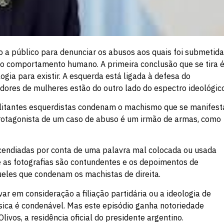
o a público para denunciar os abusos aos quais foi submetid
e o comportamento humano. A primeira conclusão que se tira 
ia para existir. A esquerda está ligada à defesa do
dores de mulheres estão do outro lado do espectro ideológico
ilitantes esquerdistas condenam o machismo que se manifest
protagonista de um caso de abuso é um irmão de armas, como
incendiadas por conta de uma palavra mal colocada ou usada
 as fotografias são contundentes e os depoimentos de
ueles que condenam os machistas de direita.
ar em consideração a filiação partidária ou a ideologia de
ísica é condenável. Mas este episódio ganha notoriedade
vos, a residência oficial do presidente argentino.