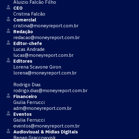
Aluizio Falcão Filho
CEO
Cristina Falcão
Comercial
cristina@moneyreport.com.br
Redação
redacao@moneyreport.com.br
Editor-chefe
Lucas Andrade
lucas@moneyreport.com.br
Editores
Lorena Scavone Giron
lorena@moneyreport.com.br
Rodrigo Dias
rodrigo.dias@moneyreport.com.br
Financeiro
Giulia Ferrucci
adm@moneyreport.com.br
Eventos
Giulia Ferrucci
eventos@moneyreport.com.br
Audiovisual & Mídias Digitais
Renan Graccowvisk