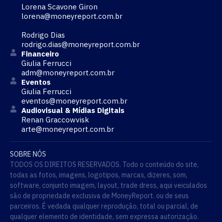
Lorena Scavone Giron
lorena@moneyreport.com.br
Rodrigo Dias
rodrigo.dias@moneyreport.com.br
Financeiro
Giulia Ferrucci
adm@moneyreport.com.br
Eventos
Giulia Ferrucci
eventos@moneyreport.com.br
Audiovisual & Mídias Digitais
Renan Graccowvisk
arte@moneyreport.com.br
SOBRE NÓS
TODOS OS DIREITOS RESERVADOS. Todo o conteúdo do site,
todas as fotos, imagens, logotipos, marcas, dizeres, som,
software, conjunto imagem, layout, trade dress, aqui veiculados
são de propriedade exclusiva de MoneyReport. ou de seus
parceiros. É vedada qualquer reprodução, total ou parcial, de
qualquer elemento de identidade, sem expressa autorização.