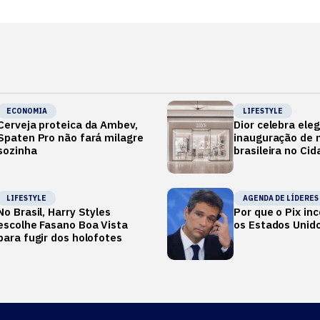
ECONOMIA
LIFESTYLE
Cerveja proteica da Ambev,
Dior celebra ele
Spaten Pro não fará milagre
inauguração de m
sozinha
brasileira no Ci
LIFESTYLE
AGENDA DE LÍDERES
No Brasil, Harry Styles
Por que o Pix i
escolhe Fasano Boa Vista
os Estados Unid
para fugir dos holofotes