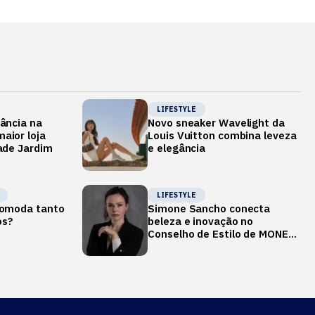
LIFESTYLE
gância na
Novo sneaker Wavelight da
aior loja
Louis Vuitton combina leveza
dade Jardim
e elegância
LIFESTYLE
ncomoda tanto
Simone Sancho conecta
os?
beleza e inovação no
Conselho de Estilo de MONEY
REPORT