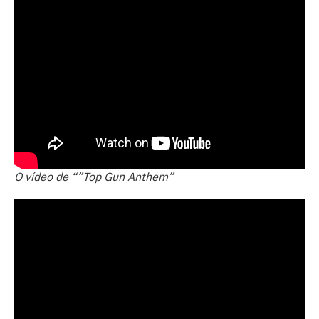
O vídeo de “”Top Gun Anthem”