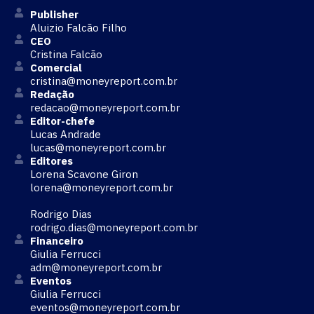
Publisher
Aluizio Falcão Filho
CEO
Cristina Falcão
Comercial
cristina@moneyreport.com.br
Redação
redacao@moneyreport.com.br
Editor-chefe
Lucas Andrade
lucas@moneyreport.com.br
Editores
Lorena Scavone Giron
lorena@moneyreport.com.br
Rodrigo Dias
rodrigo.dias@moneyreport.com.br
Financeiro
Giulia Ferrucci
adm@moneyreport.com.br
Eventos
Giulia Ferrucci
eventos@moneyreport.com.br