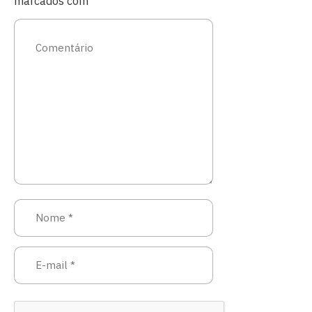
marcados com
*