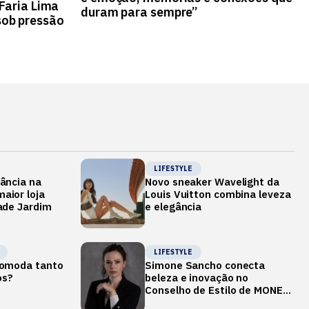
 Faria Lima
duram para sempre”
ob pressão
LIFESTYLE
gância na
Novo sneaker Wavelight da
aior loja
Louis Vuitton combina leveza
dade Jardim
e elegância
LIFESTYLE
ncomoda tanto
Simone Sancho conecta
os?
beleza e inovação no
Conselho de Estilo de MONEY
REPORT