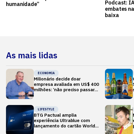
Podcast: I
humanidade”
embates na
baixa
As mais lidas
ECONOMIA
Milionário decide doar
empresa avaliada em US$ 400
milhões: ‘não preciso passar o
verão no Mediterrâneo’
LIFESTYLE
BTG Pactual amplia
experiência Ultrablue com
lançamento do cartão World
Legend