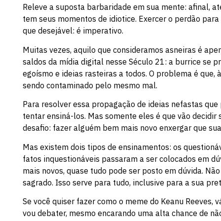
Releve a suposta barbaridade em sua mente: afinal, at
tem seus momentos de idiotice. Exercer o perdão para 
que desejável: é imperativo.
Muitas vezes, aquilo que consideramos asneiras é apen
saldos da mídia digital nesse Século 21: a burrice se
egoísmo e ideias rasteiras a todos. O problema é que, à
sendo contaminado pelo mesmo mal.
Para resolver essa propagação de ideias nefastas que 
tentar ensiná-los. Mas somente eles é que vão decidir
desafio: fazer alguém bem mais novo enxergar que sua
Mas existem dois tipos de ensinamentos: os questionáve
fatos inquestionáveis passaram a ser colocados em dú
mais novos, quase tudo pode ser posto em dúvida. Não
sagrado. Isso serve para tudo, inclusive para a sua pr
Se você quiser fazer como o meme do Keanu Reeves, vá 
vou debater, mesmo encarando uma alta chance de não