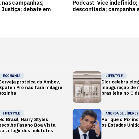
A nas campanhas;
Podcast: Vice indefinido;
 Justiça; debate em
desconfiada; campanha s
ECONOMIA
LIFESTYLE
Cerveja proteica da Ambev,
Dior celebra ele
Spaten Pro não fará milagre
inauguração de m
sozinha
brasileira no Ci
LIFESTYLE
AGENDA DE LÍDERES
No Brasil, Harry Styles
Por que o Pix i
escolhe Fasano Boa Vista
os Estados Unid
para fugir dos holofotes