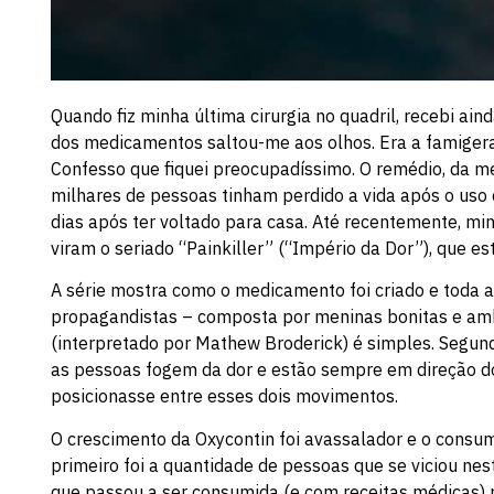
Quando fiz minha última cirurgia no quadril, recebi a
dos medicamentos saltou-me aos olhos. Era a famigerad
Confesso que fiquei preocupadíssimo. O remédio, da me
milhares de pessoas tinham perdido a vida após o uso c
dias após ter voltado para casa. Até recentemente, mi
viram o seriado “Painkiller” (“Império da Dor”), que es
A série mostra como o medicamento foi criado e toda 
propagandistas – composta por meninas bonitas e ambi
(interpretado por Mathew Broderick) é simples. Segun
as pessoas fogem da dor e estão sempre em direção do 
posicionasse entre esses dois movimentos.
O crescimento da Oxycontin foi avassalador e o consu
primeiro foi a quantidade de pessoas que se viciou nes
que passou a ser consumida (e com receitas médicas) 