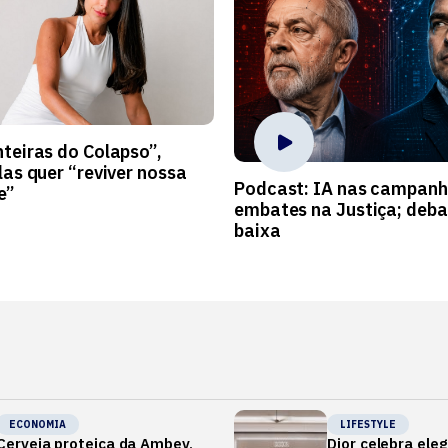
teiras do Colapso”,
las quer “reviver nossa
Podcast: IA nas campanh
e”
embates na Justiça; deb
baixa
ECONOMIA
LIFESTYLE
Cerveja proteica da Ambev,
Dior celebra ele