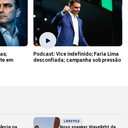
as;
Podcast: Vice indefinido; Faria Lima
ate em
desconfiada; campanha sob pressão
LIFESTYLE
gância na
Novo sneaker Wavelight da