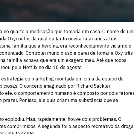
inda no quarto a medicação que tomaria em casa. O nome de um
a Oxycontin, da qual eu tanto ouvira falar anos atrás.
sma família que a heroína, era reconhecidamente viciante e
ontinuado. Controlei muito o uso e parei de tomar a Oxy três
nha família achava que era um exagero meu. Até que todos
treou pela Netflix no dia 10 de agosto.
a estratégia de marketing montada em cima da equipe de
ciosas. O conceito imaginado por Richard Sackler
do ele, o comportamento humano é composto por dois fatores
prazer. Por isso, ele quis criar uma substância que se
mo explodiu. Mas, rapidamente, houve dois problemas. O
tes comprimidos. A segunda foi o aspecto recreativo da droga
por muita gente.