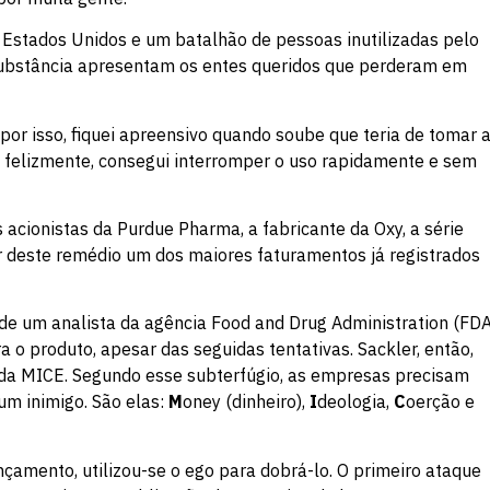
s Estados Unidos e um batalhão de pessoas inutilizadas pelo
a substância apresentam os entes queridos que perderam em
or isso, fiquei apreensivo quando soube que teria de tomar 
, felizmente, consegui interromper o uso rapidamente e sem
cionistas da Purdue Pharma, a fabricante da Oxy, a série
r deste remédio um dos maiores faturamentos já registrados
e um analista da agência Food and Drug Administration (FDA
 o produto, apesar das seguidas tentativas. Sackler, então,
mada MICE. Segundo esse subterfúgio, as empresas precisam
gum inimigo. São elas:
M
oney (dinheiro),
I
deologia,
C
oerção e
çamento, utilizou-se o ego para dobrá-lo. O primeiro ataque