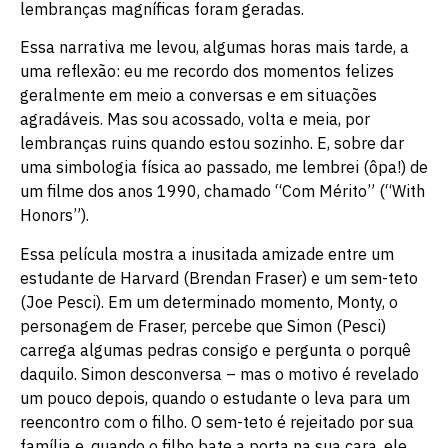
lembranças magníficas foram geradas.
Essa narrativa me levou, algumas horas mais tarde, a
uma reflexão: eu me recordo dos momentos felizes
geralmente em meio a conversas e em situações
agradáveis. Mas sou acossado, volta e meia, por
lembranças ruins quando estou sozinho. E, sobre dar
uma simbologia física ao passado, me lembrei (ôpa!) de
um filme dos anos 1990, chamado “Com Mérito” (“With
Honors”).
Essa película mostra a inusitada amizade entre um
estudante de Harvard (Brendan Fraser) e um sem-teto
(Joe Pesci). Em um determinado momento, Monty, o
personagem de Fraser, percebe que Simon (Pesci)
carrega algumas pedras consigo e pergunta o porquê
daquilo. Simon desconversa – mas o motivo é revelado
um pouco depois, quando o estudante o leva para um
reencontro com o filho. O sem-teto é rejeitado por sua
família e, quando o filho bate a porta na sua cara, ele