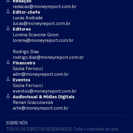
Redação
redacao@moneyreport.com.br
Editor-chefe
Lucas Andrade
lucas@moneyreport.com.br
Editores
Lorena Scavone Giron
lorena@moneyreport.com.br
Rodrigo Dias
rodrigo.dias@moneyreport.com.br
Financeiro
Giulia Ferrucci
adm@moneyreport.com.br
Eventos
Giulia Ferrucci
eventos@moneyreport.com.br
Audiovisual & Mídias Digitais
Renan Graccowvisk
arte@moneyreport.com.br
SOBRE NÓS
TODOS OS DIREITOS RESERVADOS. Todo o conteúdo do site,