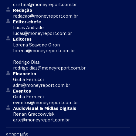
cristina@moneyreport.com.br
Redação
redacao@moneyreport.com.br
Editor-chefe
Lucas Andrade
lucas@moneyreport.com.br
Editores
Lorena Scavone Giron
lorena@moneyreport.com.br
Rodrigo Dias
rodrigo.dias@moneyreport.com.br
Financeiro
Giulia Ferrucci
adm@moneyreport.com.br
Eventos
Giulia Ferrucci
eventos@moneyreport.com.br
Audiovisual & Mídias Digitais
Renan Graccowvisk
arte@moneyreport.com.br
SOBRE NÓS