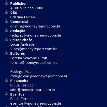
Publisher
Aluizio Falcão Filho
CEO
Cristina Falcão
Comercial
cristina@moneyreport.com.br
Redação
redacao@moneyreport.com.br
Editor-chefe
Lucas Andrade
lucas@moneyreport.com.br
Editores
Lorena Scavone Giron
lorena@moneyreport.com.br
Rodrigo Dias
rodrigo.dias@moneyreport.com.br
Financeiro
Giulia Ferrucci
adm@moneyreport.com.br
Eventos
Giulia Ferrucci
eventos@moneyreport.com.br