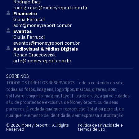
Rodrigo Dias
rodrigo.dias@moneyreport.com.br
Financeiro
Giulia Ferrucci
adm@moneyreport.com.br
Eventos
Giulia Ferrucci
eventos@moneyreport.com.br
Audiovisual & Mídias Digitais
Renan Graccowvisk
arte@moneyreport.com.br
SOBRE NÓS
TODOS OS DIREITOS RESERVADOS. Todo o conteúdo do site,
todas as fotos, imagens, logotipos, marcas, dizeres, som,
software, conjunto imagem, layout, trade dress, aqui veiculados
são de propriedade exclusiva de MoneyReport. ou de seus
parceiros. É vedada qualquer reprodução, total ou parcial, de
qualquer elemento de identidade, sem expressa autorização.
© 2026 Money Report – All Rights
Política de Privacidade e
Reserved
termos de uso