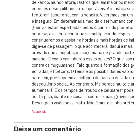
deixando, mundo afora, rastros que, em maior ou men
enormes desequilíbrios. Irrecuperáveis. A injustiça so
tentarem tapar o sol com a peneira. Viveremos em um
e inseguro. Em determinada medida o ser humano con
guerras estão espalhadas pelos 4 cantos do planeta. 
pobresa, a miséria, continua se multiplicando. Esperar
continuaremos a assistir a hordas e mais hordas de imig
diga-se de passagem, o que acontecerá, daqui a mais
provado que a população muçulmana de grande parte 
maioria!. E como caminharão esses países? O que isso
contra os muçulmanos! Falo quanto à formação dos go
editadas, etcetcetc. O tema e as possibilidades vão 
parecem, pressupõem a melhoria do padrão de vida da
desequilíbrio social. Ao contrário. Me parece muito cl
aumentará. E os tempos de “roubo de celulares” pod
nostálgica, diante de coisas maiores e mais graves qu
Desculpe a visão pessimista. Não é muito minha pref
Responder
Deixe um comentário