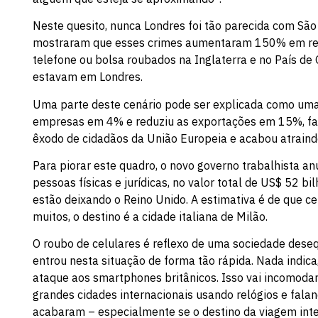
Neste quesito, nunca Londres foi tão parecida com S
mostraram que esses crimes aumentaram 150% em rela
telefone ou bolsa roubados na Inglaterra e no País de
estavam em Londres.
Uma parte deste cenário pode ser explicada como uma 
empresas em 4% e reduziu as exportações em 15%, faz
êxodo de cidadãos da União Europeia e acabou atraindo
Para piorar este quadro, o novo governo trabalhista 
pessoas físicas e jurídicas, no valor total de US$ 52 b
estão deixando o Reino Unido. A estimativa é de que c
muitos, o destino é a cidade italiana de Milão.
O roubo de celulares é reflexo de uma sociedade deseq
entrou nesta situação de forma tão rápida. Nada indica
ataque aos smartphones britânicos. Isso vai incomodar
grandes cidades internacionais usando relógios e falan
acabaram – especialmente se o destino da viagem inter