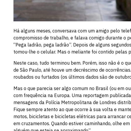
Há alguns meses, conversava com um amigo pelo telefo
compromisso de trabalho, e falava comigo durante o pe
“Pega ladrão, pega ladrão”. Depois de alguns segundos,
tomou-lhe o celular. Mas o meliante foi contido pelas 
Neste caso, tudo terminou bem. Porém, isso não é o 
de São Paulo, até houve um decréscimo de ocorrências.
roubados ou furtados (os últimos dados são de outubro
Mas o que parecia ser algo comum no Brasil (ou em ou
com frequência na Europa. Uma reportagem publicada 
mensagens da Polícia Metropolitana de Londres distrib
Fique sempre atento ao que ocorre à sua volta e mant
motos, bicicletas e bicicletas elétricas para arrancar
em cruzamentos. Quando estiver caminhando, olhe em di
alguém que esteja se aproximando”.