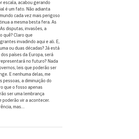
or escala, acabou gerando
cial é um fato. Não adianta
 mundo cada vez mais perigoso
tinua a mesma besta fera. As
As disputas, invasões, a
 o quê? Claro que
rantes invadindo aqui e ali. E,
 uma ou duas décadas? Já está
dos países da Europa, será
 representará no futuro? Nada
vernos, leis que poderão ser
longe. E nenhuma delas, me
s pessoas, a diminuição do
aro que o fosso apenas
erão ser uma lembrança
e poderão vir a acontecer.
erência, mas…