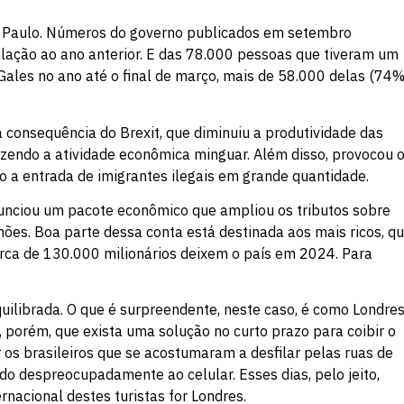
ão Paulo. Números do governo publicados em setembro
ção ao ano anterior. E das 78.000 pessoas que tiveram um
 Gales no ano até o final de março, mais de 58.000 delas (74%
consequência do Brexit, que diminuiu a produtividade das
endo a atividade econômica minguar. Além disso, provocou 
 a entrada de imigrantes ilegais em grande quantidade.
anunciou um pacote econômico que ampliou os tributos sobre
ilhões. Boa parte dessa conta está destinada aos mais ricos, q
erca de 130.000 milionários deixem o país em 2024. Para
uilibrada. O que é surpreendente, neste caso, é como Londre
, porém, que exista uma solução no curto prazo para coibir o
 os brasileiros que se acostumaram a desfilar pelas ruas de
do despreocupadamente ao celular. Esses dias, pelo jeito,
nacional destes turistas for Londres.