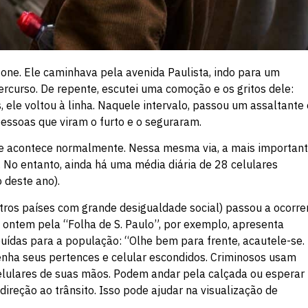
ne. Ele caminhava pela avenida Paulista, indo para um
rcurso. De repente, escutei uma comoção e os gritos dele:
 ele voltou à linha. Naquele intervalo, passou um assaltante 
pessoas que viram o furto e o seguraram.
que acontece normalmente. Nessa mesma via, a mais importan
 No entanto, ainda há uma média diária de 28 celulares
 deste ano).
tros países com grande desigualdade social) passou a ocorre
ontem pela “Folha de S. Paulo”, por exemplo, apresenta
uídas para a população: “Olhe bem para frente, acautele-se.
enha seus pertences e celular escondidos. Criminosos usam
 celulares de suas mãos. Podem andar pela calçada ou esperar
reção ao trânsito. Isso pode ajudar na visualização de