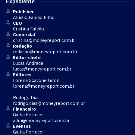
Expediente
Publisher
Aluizio Falcão Filho
CEO
Cristina Falcão
Comercial
cristina@moneyreport.com.br
Redação
redacao@moneyreport.com.br
Editor-chefe
Lucas Andrade
lucas@moneyreport.com.br
Editores
Lorena Scavone Giron
lorena@moneyreport.com.br
Rodrigo Dias
rodrigo.dias@moneyreport.com.br
Financeiro
Giulia Ferrucci
adm@moneyreport.com.br
Eventos
Giulia Ferrucci