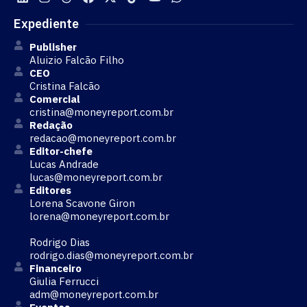
Expediente
Publisher
Aluizio Falcão Filho
CEO
Cristina Falcão
Comercial
cristina@moneyreport.com.br
Redação
redacao@moneyreport.com.br
Editor-chefe
Lucas Andrade
lucas@moneyreport.com.br
Editores
Lorena Scavone Giron
lorena@moneyreport.com.br
Rodrigo Dias
rodrigo.dias@moneyreport.com.br
Financeiro
Giulia Ferrucci
adm@moneyreport.com.br