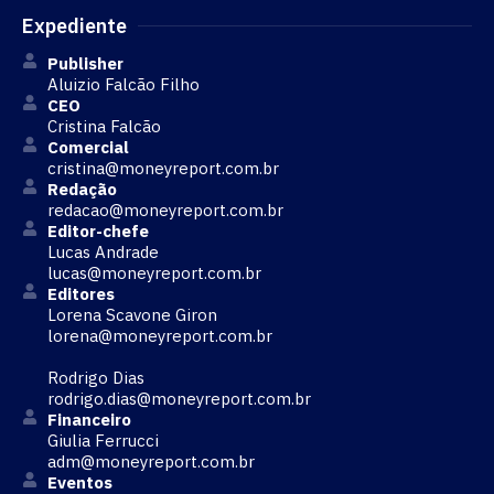
Expediente
Publisher
Aluizio Falcão Filho
CEO
Cristina Falcão
Comercial
cristina@moneyreport.com.br
Redação
redacao@moneyreport.com.br
Editor-chefe
Lucas Andrade
lucas@moneyreport.com.br
Editores
Lorena Scavone Giron
lorena@moneyreport.com.br
Rodrigo Dias
rodrigo.dias@moneyreport.com.br
Financeiro
Giulia Ferrucci
adm@moneyreport.com.br
Eventos