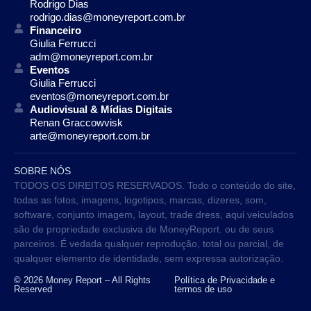
Rodrigo Dias
rodrigo.dias@moneyreport.com.br
Financeiro
Giulia Ferrucci
adm@moneyreport.com.br
Eventos
Giulia Ferrucci
eventos@moneyreport.com.br
Audiovisual & Mídias Digitais
Renan Graccowvisk
arte@moneyreport.com.br
SOBRE NÓS
TODOS OS DIREITOS RESERVADOS. Todo o conteúdo do site,
todas as fotos, imagens, logotipos, marcas, dizeres, som,
software, conjunto imagem, layout, trade dress, aqui veiculados
são de propriedade exclusiva de MoneyReport. ou de seus
parceiros. É vedada qualquer reprodução, total ou parcial, de
qualquer elemento de identidade, sem expressa autorização.
© 2026 Money Report – All Rights
Política de Privacidade e
Reserved
termos de uso