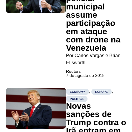
causando a...
municipal
assume
participação
em ataque
com drone na
Venezuela
Por Carlos Vargas e Brian
Ellsworth
BOGOTÁ/CARACAS
Reuters
7 de agosto de 2018
(Reuters) – Um ex-chefe
policial municipal na
Venezuela e ativista
,
,
ECONOMY
EUROPE
antigoverno diz ter ajudado
POLITICS
Novas
a organizar uma operação
para lançar drones armados
sanções de
sobre um comício militar no
Trump contra o
sábado, que o presidente
Irã entram em