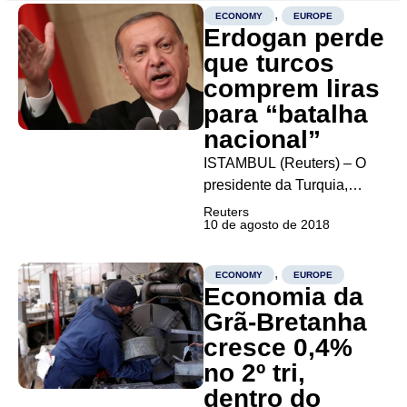
por cento sobre o alumínio e
,
ECONOMY
EUROPE
50 por cento sobre o aço,
Erdogan perde
conforme...
que turcos
comprem liras
para “batalha
nacional”
ISTAMBUL (Reuters) – O
presidente da Turquia,
Tayyip Erdogan, disse na
Reuters
10 de agosto de 2018
sexta-feira aos turcos para
trocar ouro e divisas pela
lira, classificando a crise
,
ECONOMY
EUROPE
Economia da
cambial da Turquia como
uma “batalha nacional”
Grã-Bretanha
contra os inimigos
cresce 0,4%
econômicos. “O dólar não
no 2º tri,
pode bloquear...
dentro do