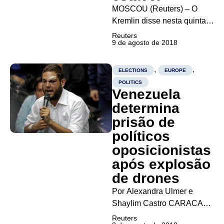
MOSCOU (Reuters) – O
Kremlin disse nesta quinta-
feira que um novo pacote de
Reuters
9 de agosto de 2018
sanções contra Moscou
anunciado pelos Estados
Unidos na véspera é ilegal
,
,
ELECTIONS
EUROPE
de acordo com a lei
POLITICS
Venezuela
internacional, e garantiu que
o sistema financeiro da
determina
Rússia é estável....
prisão de
políticos
oposicionistas
após explosão
de drones
Por Alexandra Ulmer e
Shaylim Castro CARACAS
(Reuters) – A Venezuela
Reuters