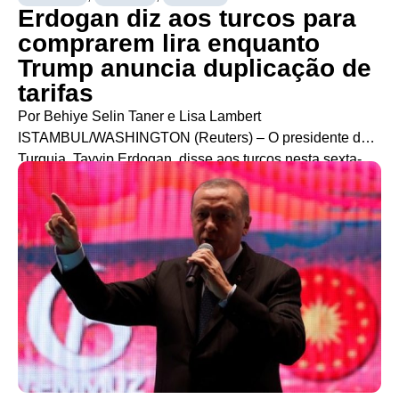
Erdogan diz aos turcos para
comprarem lira enquanto
Trump anuncia duplicação de
tarifas
Por Behiye Selin Taner e Lisa Lambert
ISTAMBUL/WASHINGTON (Reuters) – O presidente da
Turquia, Tayyip Erdogan, disse aos turcos nesta sexta-
feira para venderem ouro e dólares para sustentar a lira,
com a moeda em queda livre em meio à disputa travada
pelo presidente norte-americano, Donald Trump, que
dobrou as tarifas sobre as importações de metais […]