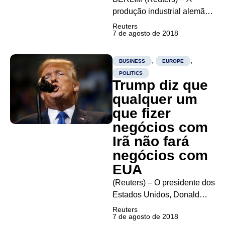
produção industrial alemã
caiu mais que o esperado
Reuters
7 de agosto de 2018
em junho, após ter saltado
no mês anterior, sugerindo
que a maior economia da
,
,
BUSINESS
EUROPE
Europa encerrou o segundo
POLITICS
Trump diz que
trimestre mais fraca, já que
as exportações
qualquer um
permaneceram estáveis. O...
que fizer
negócios com
Irã não fará
negócios com
EUA
(Reuters) – O presidente dos
Estados Unidos, Donald
Trump, disse nesta terça-
Reuters
7 de agosto de 2018
feira que as novas sanções