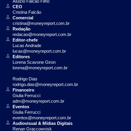
Aluizio Falcão Filho
CEO
Cristina Falcão
Comercial
cristina@moneyreport.com.br
Redação
redacao@moneyreport.com.br
Editor-chefe
Lucas Andrade
lucas@moneyreport.com.br
Editores
Lorena Scavone Giron
lorena@moneyreport.com.br
Rodrigo Dias
rodrigo.dias@moneyreport.com.br
Financeiro
Giulia Ferrucci
adm@moneyreport.com.br
Eventos
Giulia Ferrucci
eventos@moneyreport.com.br
Audiovisual & Mídias Digitais
Renan Graccowvisk