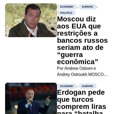
,
,
ECONOMY
EUROPE
POLITICS
Moscou diz
aos EUA que
restrições a
bancos russos
seriam ato de
“guerra
econômica”
Por Andrew Osborn e
Andrey Ostroukh MOSCOU
(Reuters) – A Rússia alertou
,
os Estados Unidos nesta
ECONOMY
EUROPE
Erdogan pede
sexta-feira que encararia
que turcos
qualquer medida norte-
comprem liras
americana para restringir as
atividades de bancos russos
para “batalha