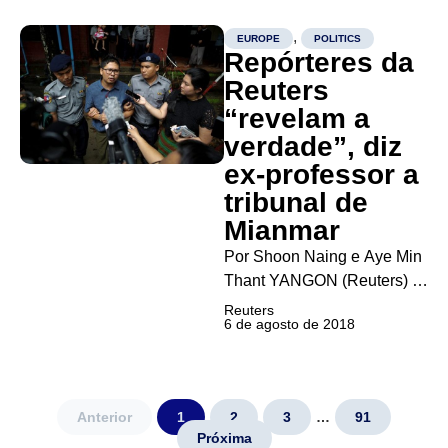
norte-americanas contra o
Irã são “as sanções mais
,
EUROPE
POLITICS
Repórteres da
duras já impostas”.
“Qualquer um que fizer
Reuters
negócios com o Irã não irá
“revelam a
fazer negócios com...
verdade”, diz
ex-professor a
tribunal de
Mianmar
Por Shoon Naing e Aye Min
Thant YANGON (Reuters) –
Um tribunal de Mianmar
Reuters
6 de agosto de 2018
ouviu nesta segunda-feira
testemunhas de defesa que
atestaram a integridade de
dois jornalistas da Reuters
Anterior
1
2
3
…
91
acusados de obter
Próxima