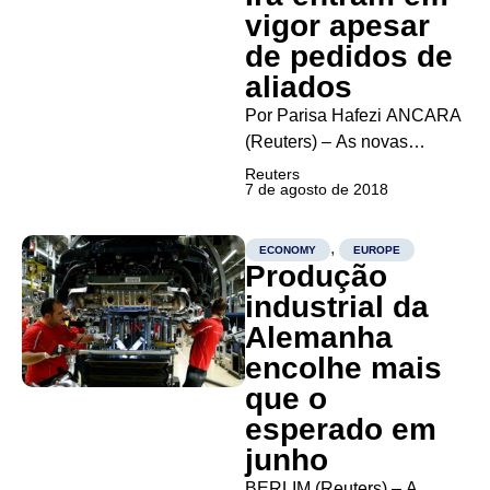
Nicolas Maduro...
vigor apesar
de pedidos de
aliados
Por Parisa Hafezi ANCARA
(Reuters) – As novas
sanções dos Estados
Reuters
7 de agosto de 2018
Unidos contra o Irã entraram
em vigor nesta terça-feira, e
o presidente norte-
,
ECONOMY
EUROPE
Produção
americano, Donald Trump,
que desafiou aliados de
industrial da
Washington para impor as
Alemanha
medidas, disse que
encolhe mais
qualquer empresa que...
que o
esperado em
junho
BERLIM (Reuters) – A