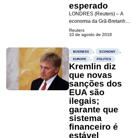
esperado
LONDRES (Reuters) – A
economia da Grã-Bretanha
acelerou no segundo
Reuters
10 de agosto de 2018
trimestre após forte
desaceleração no início do
ano, mas perdeu força em
,
,
BUSINESS
ECONOMY
junho, mostraram dados
,
EUROPE
POLITICS
Kremlin diz
oficiais nesta sexta-feira. O
Produto Interno Bruto (PIB)
que novas
cresceu 0,4 por cento no
sanções dos
período de...
EUA são
ilegais;
garante que
sistema
financeiro é
estável