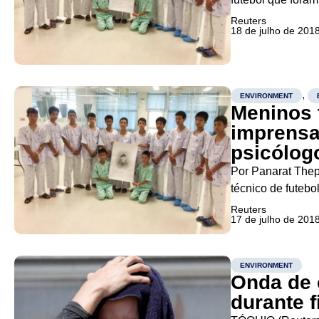
passada deixaram
Reuters
18 de julho de 201
uma entrevista col
,
ENVIRONMENT
Meninos 
imprensa 
psicólog
Por Panarat The
técnico de futeb
semana passada s
Reuters
17 de julho de 201
entrevista coleti
ENVIRONMENT
Onda de 
durante 