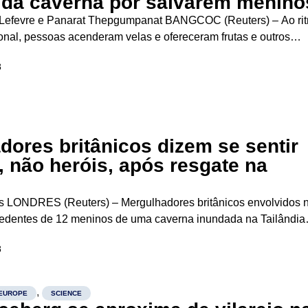
s da caverna por salvarem menino
 Lefevre e Panarat Thepgumpanat BANGCOC (Reuters) – Ao ri
ional, pessoas acenderam velas e ofereceram frutas e outros
de uma caverna nesta segunda-feira em uma cerimônia para
8
os pelo resgate de um...
dores britânicos dizem se sentir
, não heróis, após resgate na
s LONDRES (Reuters) – Mergulhadores britânicos envolvidos 
edentes de 12 meninos de uma caverna inundada na Tailândia
exta-feira que não são heróis, mas que estão simplesmente feli
8
des especializadas terem sido...
,
EUROPE
SCIENCE