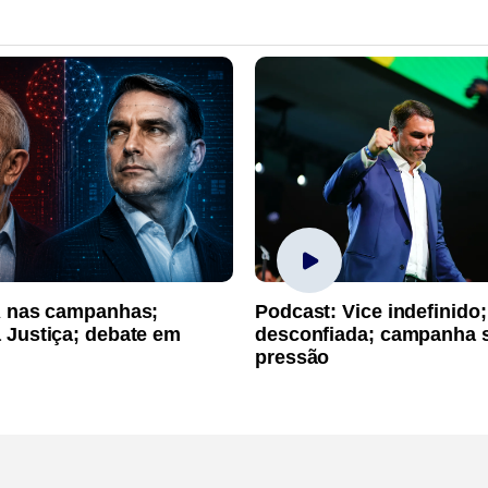
A nas campanhas;
Podcast: Vice indefinido;
 Justiça; debate em
desconfiada; campanha 
pressão