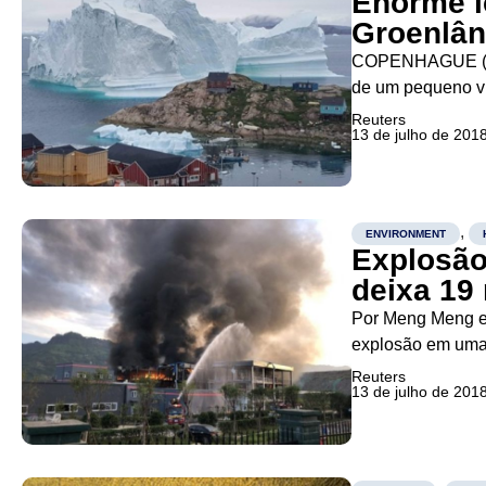
Enorme i
Groenlân
COPENHAGUE (Re
de um pequeno vi
tsunami que pode
Reuters
13 de julho de 201
uma elevação roc
,
ENVIRONMENT
Explosão
deixa 19
Por Meng Meng 
explosão em uma 
feridos, disseram
Reuters
13 de julho de 201
com mortes no paí