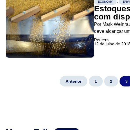
,
ECONOMY
ENV
Estoques
com disp
Por Mark Weinra
deve alcançar um
comprador mundia
Reuters
12 de julho de 201
de Agricultura do.
Anterior
1
2
3