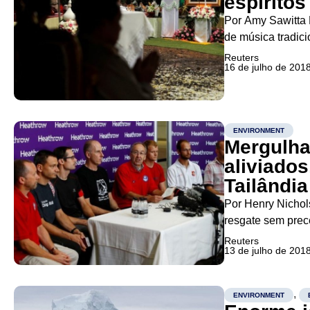
espírito
Por Amy Sawitta
de música tradic
alimentos perto 
Reuters
16 de julho de 201
agradecer espírit
ENVIRONMENT
Mergulha
aliviados
Tailândia
Por Henry Nichol
resgate sem prec
disseram nesta s
Reuters
13 de julho de 201
por suas habilida
,
ENVIRONMENT