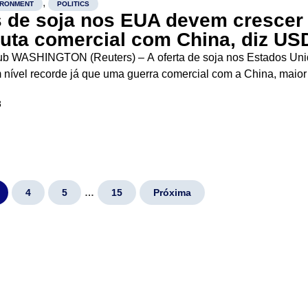
,
IRONMENT
POLITICS
 de soja nos EUA devem crescer
uta comercial com China, diz US
ub WASHINGTON (Reuters) – A oferta de soja nos Estados Un
 nível recorde já que uma guerra comercial com a China, maior
l da commodity, reduzirá as exportações, informou o Departa
8
..
4
5
…
15
Próxima