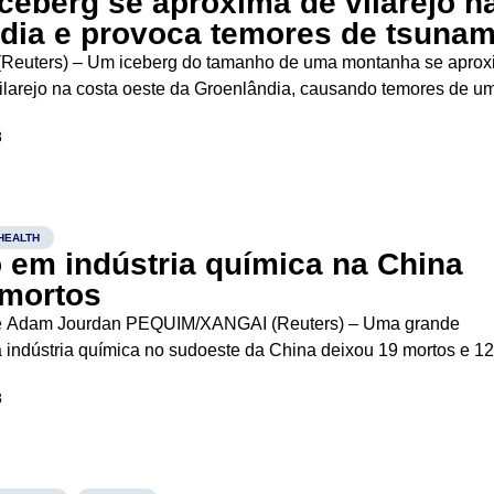
ceberg se aproxima de vilarejo n
dia e provoca temores de tsunam
uters) – Um iceberg do tamanho de uma montanha se apro
larejo na costa oeste da Groenlândia, causando temores de u
 inundar o povoado. O iceberg ameaça casas construídas sobr
8
hosa...
HEALTH
 em indústria química na China
 mortos
e Adam Jourdan PEQUIM/XANGAI (Reuters) – Uma grande
indústria química no sudoeste da China deixou 19 mortos e 1
 autoridades nesta sexta-feira, no mais recente incidente industr
8
s que...