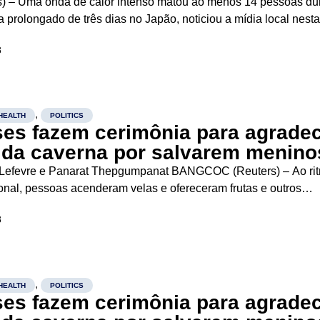
) – Uma onda de calor intenso matou ao menos 14 pessoas du
prolongado de três dias no Japão, noticiou a mídia local nest
 temperaturas altas atrapalharam os trabalhos de recuperação em
8
,
HEALTH
POLITICS
ses fazem cerimônia para agrade
s da caverna por salvarem menino
 Lefevre e Panarat Thepgumpanat BANGCOC (Reuters) – Ao ri
ional, pessoas acenderam velas e ofereceram frutas e outros
de uma caverna nesta segunda-feira em uma cerimônia para
8
os pelo resgate de um...
,
HEALTH
POLITICS
ses fazem cerimônia para agrade