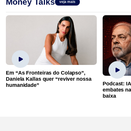
Money Talks
veja mais
Em “As Fronteiras do Colapso”,
Daniela Kallas quer “reviver nossa
Podcast: I
humanidade”
embates na
baixa