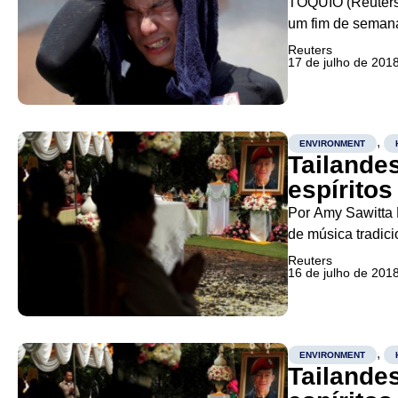
TÓQUIO (Reuters
um fim de semana 
terça-feira, e as
Reuters
17 de julho de 201
,
ENVIRONMENT
Tailande
espírito
Por Amy Sawitta
de música tradic
alimentos perto 
Reuters
16 de julho de 201
agradecer espírit
,
ENVIRONMENT
Tailande