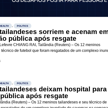
,
HEALTH
POLITICS
tailandeses sorriem e acenam e
ção pública após resgate
Lefevre CHIANG RAI, Tailândia (Reuters) – Os 12 meninos
u técnico de futebol que foram resgatados de um complexo inu
emana passada acenaram, sorriram e fizeram o tradicional gest
8
.
,
HEALTH
POLITICS
tailandeses deixam hospital para
 pública após resgate
ândia (Reuters) – Os 12 meninos tailandeses e seu técnico de
m resgatados de um complexo inundado de cavernas na seman