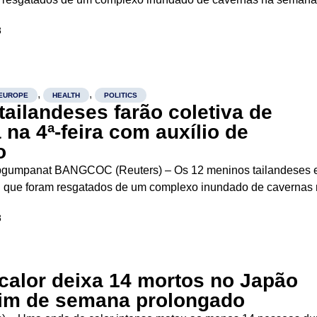
 um hospital na província de Chiang Rai nesta quarta-feira par
8
etiva...
,
,
EUROPE
HEALTH
POLITICS
tailandeses farão coletiva de
na 4ª-feira com auxílio de
o
pgumpanat BANGCOC (Reuters) – Os 12 meninos tailandeses 
ol que foram resgatados de um complexo inundado de cavernas
erão liberados do hospital na quarta-feira e concederão uma
8
va no mesmo...
calor deixa 14 mortos no Japão
fim de semana prolongado